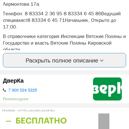
Лермонтова 17а.
Телефон: 8 83334 2 36 95 8 83334 6 45 86Ведущий
специалист8 83334 6 45 71Начальник, Открыто до
17:00.
В справочнике категория Инспекции Вятские Поляны и
Государство и власть Вятские Поляны Кировской
области.
Раскрыть полное описание
Вы можете оставить отзыв или оценить компанию:
Роспотребнадзор Вятские Поляны.
А так же, задать вопрос представителями фирмы:
ДверКа
Роспотребнадзор в Вятских Полян.
7 900 524 5225
Рекомендуем
Нашли ошибку? Сообщите нам об этом!
РЕКЛАМА • HTTPS://GUSAR.LECAR.RU/